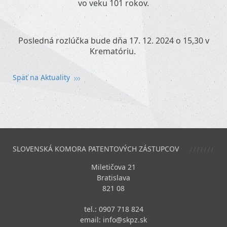
vo veku 101 rokov.
Posledná rozlúčka bude dňa 17. 12. 2024 o 15,30 v
Krematóriu.
Späť na Aktuality
SLOVENSKÁ KOMORA PATENTOVÝCH ZÁSTUPCOV
Miletičova 21
Bratislava
821 08
tel.: 0907 718 824
email:
info@skpz.sk