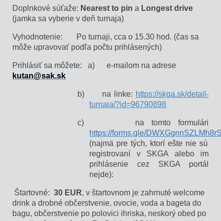
Doplnkové súťaže:
Nearest to pin
a
Longest drive
(jamka sa vyberie v deň turnaja)
Vyhodnotenie: Po turnaji, cca o 15.30 hod. (čas sa
môže upravovať podľa počtu prihlásených)
Prihlásiť sa môžete:
a)
e-mailom na adrese
kutan@sak.sk
b)
na linke:
https://skga.sk/detail-
turnaja/?id=96790898
c) na tomto formulári
https://forms.gle/DWXGgnnSZLMh8r
(najmä pre tých, ktorí ešte nie sú
registrovaní v SKGA alebo im
prihlásenie cez SKGA portál
nejde):
Štartovné:
30 EUR
, v štartovnom je zahrnuté welcome
drink a drobné občerstvenie, ovocie, voda a bageta do
bagu, občerstvenie po polovici ihriska, neskorý obed po