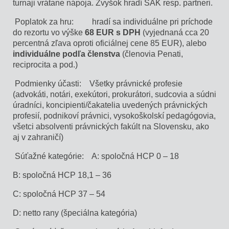
turnaji vrátane nápoja. Zvyšok hradí SAK resp. partneri.
Poplatok za hru: hradí sa individuálne pri príchode
do rezortu vo výške
68 EUR s DPH
(vyjednaná cca 20
percentná zľava oproti oficiálnej cene 85 EUR), alebo
individuálne podľa členstva
(členovia Penati,
reciprocita a pod.)
Podmienky účasti: Všetky právnické profesie
(advokáti, notári, exekútori, prokurátori, sudcovia a súdni
úradníci, koncipienti/čakatelia uvedených právnických
profesií, podnikoví právnici, vysokoškolskí pedagógovia,
všetci absolventi právnických fakúlt na Slovensku, ako
aj v zahraničí)
Súťažné kategórie: A: spoločná HCP 0 – 18
B: spoločná HCP 18,1 – 36
C: spoločná HCP 37 – 54
D: netto rany (špeciálna kategória)