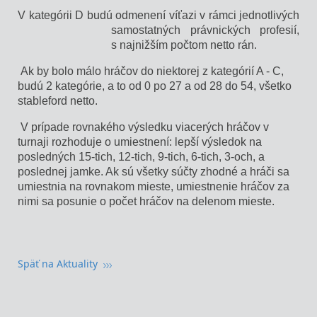
V kategórii D budú odmenení víťazi v rámci jednotlivých
samostatných právnických profesií,
s najnižším počtom netto rán.
Ak by bolo málo hráčov do niektorej z kategórií A - C,
budú 2 kategórie, a to od 0 po 27 a od 28 do 54, všetko
stableford netto.
V prípade rovnakého výsledku viacerých hráčov v
turnaji rozhoduje o umiestnení: lepší výsledok na
posledných 15-tich, 12-tich, 9-tich, 6-tich, 3-och, a
poslednej jamke. Ak sú všetky súčty zhodné a hráči sa
umiestnia na rovnakom mieste, umiestnenie hráčov za
nimi sa posunie o počet hráčov na delenom mieste.
Späť na Aktuality