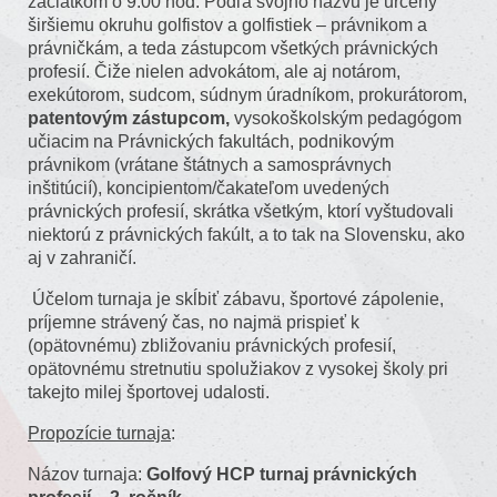
začiatkom o 9.00 hod. Podľa svojho názvu je určený
širšiemu okruhu golfistov a golfistiek – právnikom a
právničkám, a teda zástupcom všetkých právnických
profesií. Čiže nielen advokátom, ale aj notárom,
exekútorom, sudcom, súdnym úradníkom, prokurátorom,
patentovým zástupcom,
vysokoškolským pedagógom
učiacim na Právnických fakultách, podnikovým
právnikom (vrátane štátnych a samosprávnych
inštitúcií), koncipientom/čakateľom uvedených
právnických profesií, skrátka všetkým, ktorí vyštudovali
niektorú z právnických fakúlt, a to tak na Slovensku, ako
aj v zahraničí.
Účelom turnaja je skĺbiť zábavu, športové zápolenie,
príjemne strávený čas, no najmä prispieť k
(opätovnému) zbližovaniu právnických profesií,
opätovnému stretnutiu spolužiakov z vysokej školy pri
takejto milej športovej udalosti.
Propozície turnaja
:
Názov turnaja:
Golfový HCP turnaj právnických