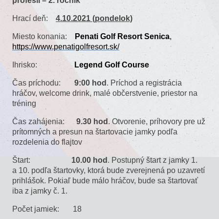
profesií – 2. ročník
Hrací deň:
4.10.2021 (pondelok)
Miesto konania:
Penati Golf Resort Senica
,
https://www.penatigolfresort.sk/
Ihrisko:
Legend Golf Course
Čas príchodu:
9:00 hod
. Príchod a registrácia
hráčov, welcome drink, malé občerstvenie, priestor na
tréning
Čas zahájenia:
9.30 hod
. Otvorenie, príhovory pre už
prítomných a presun na štartovacie jamky podľa
rozdelenia do flajtov
Štart:
10.00 hod
. Postupný štart z jamky 1.
a 10. podľa štartovky, ktorá bude zverejnená po uzavretí
prihlášok. Pokiaľ bude málo hráčov, bude sa štartovať
iba z jamky č. 1.
Počet jamiek: 18