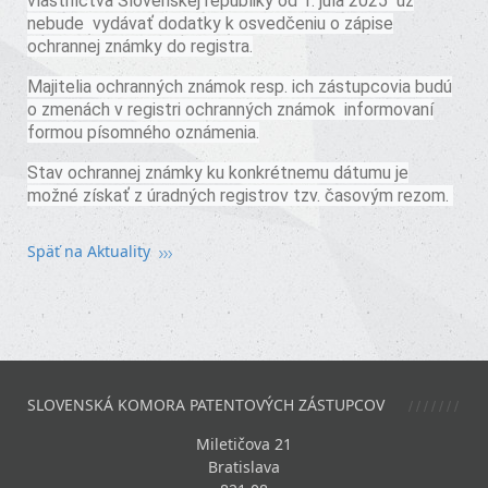
vlastníctva Slovenskej republiky od 1. júla 2025 už
nebude vydávať dodatky k osvedčeniu o zápise
ochrannej známky do registra.
Majitelia ochranných známok resp. ich zástupcovia budú
o zmenách v registri ochranných známok informovaní
formou písomného oznámenia.
Stav ochrannej známky ku konkrétnemu dátumu je
možné získať z úradných registrov tzv. časovým rezom.
Späť na Aktuality
SLOVENSKÁ KOMORA PATENTOVÝCH ZÁSTUPCOV
Miletičova 21
Bratislava