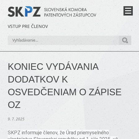
VSTUP PRE ČLENOV
KONIEC VYDÁVANIA
DODATKOV K
OSVEDČENIAM O ZÁPISE
OZ
9. 7. 2025
SKPZ informuje členov, že Úrad priemyselného