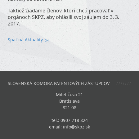
Taktiež žiadame členov, ktorí chcú pracovať v
orgánoch SKPZ, aby ohlásili svoj záujem do 3. 3.
2017.
Späť na Aktuality
SLOVENSKÁ KOMORA PATENTOVÝCH ZÁSTUPCOV
Miletičova 21
Bratislava
821 08
tel.: 0907 718 824
email:
info@skpz.sk