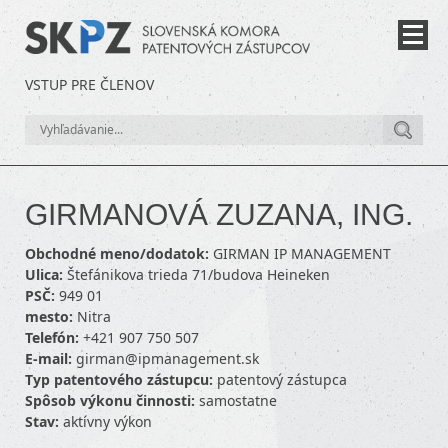
VSTUP PRE ČLENOV
GIRMANOVÁ ZUZANA, ING.
Obchodné meno/dodatok:
GIRMAN IP MANAGEMENT
Ulica:
Štefánikova trieda 71/budova Heineken
PSČ:
949 01
mesto:
Nitra
Telefón:
+421 907 750 507
E-mail:
girman@ipmanagement.sk
Typ patentového zástupcu:
patentový zástupca
Spôsob výkonu činnosti:
samostatne
Stav:
aktívny výkon