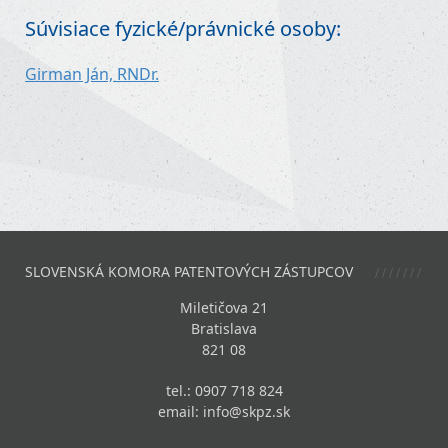
Súvisiace fyzické/právnické osoby:
Girman Ján, RNDr.
SLOVENSKÁ KOMORA PATENTOVÝCH ZÁSTUPCOV
Miletičova 21
Bratislava
821 08
tel.: 0907 718 824
email:
info@skpz.sk