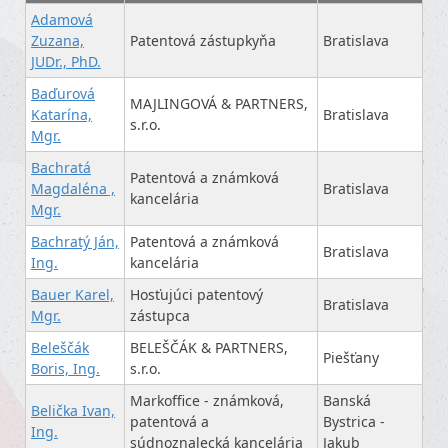
Adamová
Zuzana,
Patentová zástupkyňa
Bratislava
JUDr., PhD.
Baďurová
MAJLINGOVÁ & PARTNERS,
Katarína,
Bratislava
s.r.o.
Mgr.
Bachratá
Patentová a známková
Magdaléna ,
Bratislava
kancelária
Mgr.
Bachratý Ján,
Patentová a známková
Bratislava
Ing.
kancelária
Bauer Karel,
Hosťujúci patentový
Bratislava
Mgr.
zástupca
Beleščák
BELEŠČÁK & PARTNERS,
Piešťany
Boris, Ing.
s.r.o.
Markoffice - známková,
Banská
Belička Ivan,
patentová a
Bystrica -
Ing.
súdnoznalecká kancelária
Jakub