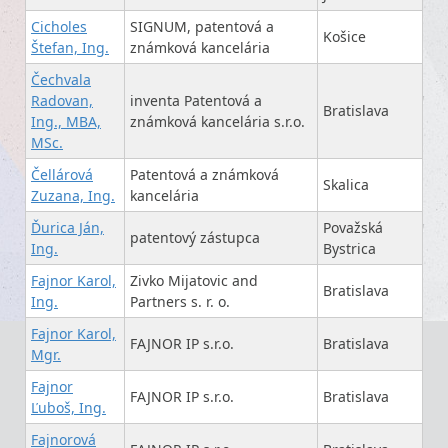
Cicholes
SIGNUM, patentová a
Košice
Štefan, Ing.
známková kancelária
Čechvala
Radovan,
inventa Patentová a
Bratislava
Ing., MBA,
známková kancelária s.r.o.
MSc.
Čellárová
Patentová a známková
Skalica
Zuzana, Ing.
kancelária
Ďurica Ján,
Považská
patentový zástupca
Ing.
Bystrica
Fajnor Karol,
Zivko Mijatovic and
Bratislava
Ing.
Partners s. r. o.
Fajnor Karol,
FAJNOR IP s.r.o.
Bratislava
Mgr.
Fajnor
FAJNOR IP s.r.o.
Bratislava
Ľuboš, Ing.
Fajnorová