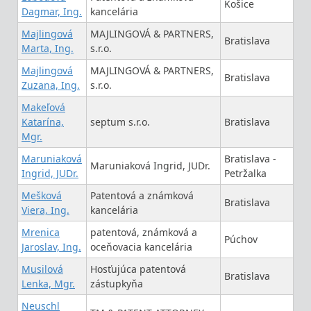
Košice
Dagmar, Ing.
kancelária
Majlingová
MAJLINGOVÁ & PARTNERS,
Bratislava
Marta, Ing.
s.r.o.
Majlingová
MAJLINGOVÁ & PARTNERS,
Bratislava
Zuzana, Ing.
s.r.o.
Makeľová
Katarína,
septum s.r.o.
Bratislava
Mgr.
Maruniaková
Bratislava -
Maruniaková Ingrid, JUDr.
Ingrid, JUDr.
Petržalka
Mešková
Patentová a známková
Bratislava
Viera, Ing.
kancelária
Mrenica
patentová, známková a
Púchov
Jaroslav, Ing.
oceňovacia kancelária
Musilová
Hosťujúca patentová
Bratislava
Lenka, Mgr.
zástupkyňa
Neuschl