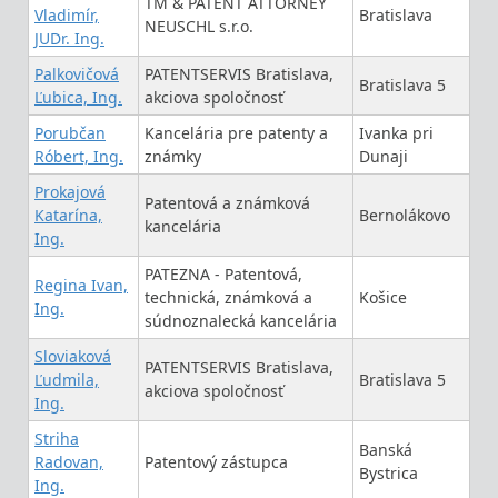
TM & PATENT ATTORNEY
Vladimír,
Bratislava
NEUSCHL s.r.o.
JUDr. Ing.
Palkovičová
PATENTSERVIS Bratislava,
Bratislava 5
Ľubica, Ing.
akciova spoločnosť
Porubčan
Kancelária pre patenty a
Ivanka pri
Róbert, Ing.
známky
Dunaji
Prokajová
Patentová a známková
Katarína,
Bernolákovo
kancelária
Ing.
PATEZNA - Patentová,
Regina Ivan,
technická, známková a
Košice
Ing.
súdnoznalecká kancelária
Sloviaková
PATENTSERVIS Bratislava,
Ľudmila,
Bratislava 5
akciova spoločnosť
Ing.
Striha
Banská
Radovan,
Patentový zástupca
Bystrica
Ing.