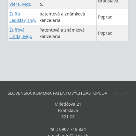
Bratislava
Viera, Mgr.
o.
Žuffa
patentová a známková
Poprad
Ladislav, Ing.
kancelária
Žuffová
Patentová a známková
Poprad
Linda, Mgr.
kancelária
SLOVENSKÁ KOMORA PATENTOVÝCH ZÁSTUPCOV
Miletičova 21
Bratislava
821 08
tel.: 0907 718 824
email:
info@skpz.sk