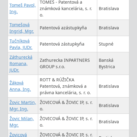
TOMEŠ - Patentová a
Tomeš Pavol,
známková kancelária, s. r.
Bratislava
Ing.
o.
Tomešová
Patentová azástupkyňa
Bratislava
Ingrid, Mgr.
Tučníková
Patentová zástupkyňa
Stupné
Pavla, JUDr.
Záthurecká
Zathurecka INPARTNERS
Banská
Romana,
GROUP s.r.o.
Bystrica
JUDr.
ROTT & RÚŽIČKA
Žáková
Patentová, známková a
Bratislava
Anna, Ing.
právna kancelária, s. r. o.
Žovic Martin,
ŽOVICOVÁ & ŽOVIC IP, s. r.
Bratislava
Mgr. Ing.
o.
Žovic Milan,
ŽOVICOVÁ & ŽOVIC IP, s. r.
Bratislava
Mgr.
o.
Žovicová
ŽOVICOVÁ & ŽOVIC IP, s. r.