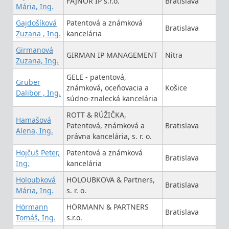
FAJNOR IP s.r.o.
Bratislava
Mária, Ing.
Gajdošíková
Patentová a známková
Bratislava
Zuzana , Ing.
kancelária
Girmanová
GIRMAN IP MANAGEMENT
Nitra
Zuzana, Ing.
GELE - patentová,
Gruber
známková, oceňovacia a
Košice
Dalibor , Ing.
súdno-znalecká kancelária
ROTT & RÚŽIČKA,
Hamašová
Patentová, známková a
Bratislava
Alena, Ing.
právna kancelária, s. r. o.
Hojčuš Peter,
Patentová a známková
Bratislava
Ing.
kancelária
Holoubková
HOLOUBKOVA & Partners,
Bratislava
Mária, Ing.
s. r. o.
Hörmann
HÖRMANN & PARTNERS
Bratislava
Tomáš, Ing.
s.r.o.