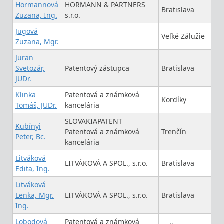
Hörmannová
HÖRMANN & PARTNERS
Bratislava
Zuzana, Ing.
s.r.o.
Jugová
Veľké Zálužie
Zuzana, Mgr.
Juran
Svetozár,
Patentový zástupca
Bratislava
JUDr.
Klinka
Patentová a známková
Kordíky
Tomáš, JUDr.
kancelária
SLOVAKIAPATENT
Kubínyi
Patentová a známková
Trenčín
Peter, Bc.
kancelária
Litváková
LITVÁKOVÁ A SPOL., s.r.o.
Bratislava
Edita, Ing.
Litváková
Lenka, Mgr.
LITVÁKOVÁ A SPOL., s.r.o.
Bratislava
Ing.
Lobodová
Patentová a známková