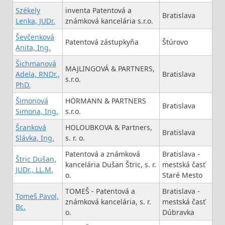
Székely
inventa Patentová a
Bratislava
Lenka, JUDr.
známková kancelária s.r.o.
Ševčenková
Patentová zástupkyňa
Štúrovo
Anita, Ing.
Šichmanová
MAJLINGOVÁ & PARTNERS,
Adela, RNDr.,
Bratislava
s.r.o.
PhD.
Šimonová
HÖRMANN & PARTNERS
Bratislava
Simona, Ing.
s.r.o.
Šranková
HOLOUBKOVA & Partners,
Bratislava
Slávka, Ing.
s. r. o.
Patentová a známková
Bratislava -
Štric Dušan,
kancelária Dušan Štric, s. r.
mestská časť
JUDr., LL.M.
o.
Staré Mesto
TOMEŠ - Patentová a
Bratislava -
Tomeš Pavol,
známková kancelária, s. r.
mestská časť
Bc.
o.
Dúbravka